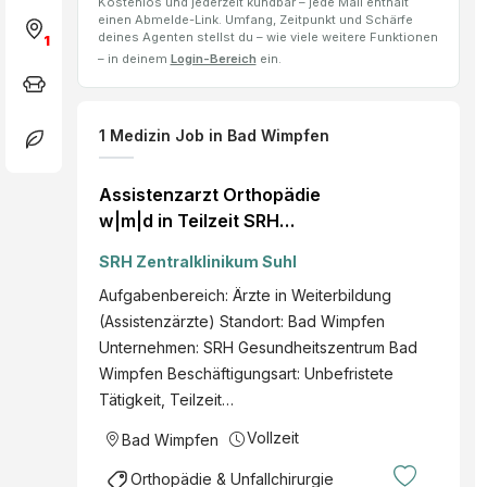
Kostenlos und jederzeit kündbar – jede Mail enthält
einen Abmelde-Link. Umfang, Zeitpunkt und Schärfe
deines Agenten stellst du – wie viele weitere Funktionen
1
– in deinem
Login-Bereich
ein.
1
Medizin Job
in Bad Wimpfen
Assistenzarzt Orthopädie
w|m|d in Teilzeit SRH
Gesundheitszentrum Bad
SRH Zentralklinikum Suhl
Wimpfen Bad Wimpfen
Aufgabenbereich: Ärzte in Weiterbildung
Ärzte in Weiterbildung
(Assistenzärzte) Standort: Bad Wimpfen
(Assistenzärzte)
Unternehmen: SRH Gesundheitszentrum Bad
Wimpfen Beschäftigungsart: Unbefristete
Tätigkeit, Teilzeit…
Vollzeit
Bad Wimpfen
Orthopädie & Unfallchirurgie