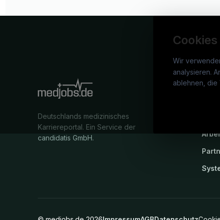
Cookies
Wir verwende
analysieren. A
medj
ablehnen, die 
War
Deutschlands medizinisches
Stel
Karriereportal.
Ein Service der
Arbe
candidatis GmbH.
Part
Syst
©
medjobs.de
2026
Impressum
AGB
Datenschutz
Cookie