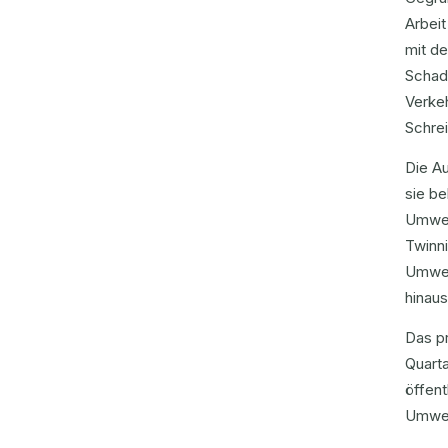
Arbei
mit de
Schad
Verke
Schrei
Die Au
sie b
Umwel
Twinni
Umwelt
hinaus
Das pr
Quarta
öffent
Umwel