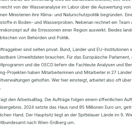
t reicht von der Wasseranalyse im Labor über die Auswertung von
nen Ministerien ihre Klima- und Naturschutzpolitik begründen. Ein
stoffe in Boden- und Wasserproben. Nebenan rechnet ein Team a
hrskonzept auf die Emissionen einer Region auswirkt. Beides lan
btischen von Behörden und Politik.
ftraggeber sind selten privat. Bund, Länder und EU-Institutione
elastbare Umweltdaten brauchen. Für das Europäische Parlament
tprogramm und die OECD liefern die Fachleute Analysen und Bera
ng-Projekten haben Mitarbeiterinnen und Mitarbeiter in 27 Lände
verwaltungen geholfen. Wer hier einsteigt, arbeitet also oft übe
.
ägt den Arbeitsalltag. Die Aufträge folgen einem öffentlichen Au
lsergebnis. 2024 setzte das Haus rund 85 Millionen Euro um, get
lichen Hand. Der Hauptsitz liegt an der Spittelauer Lände im 9. Wi
tbundesamt nach Wien-Erdberg um.