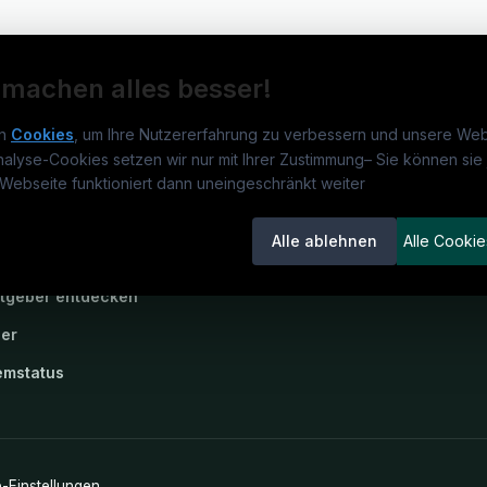
 machen alles besser!
n
Cookies
, um Ihre Nutzererfahrung zu verbessern und unsere Web
nalyse-Cookies setzen wir nur mit Ihrer Zustimmung
–
Sie können sie 
obs.de
Jobs
Für 
Webseite funktioniert dann uneingeschränkt weiter
um
medjobs.de
?
Jobkategorien
Kand
Alle ablehnen
Alle Cookie
lenausschreibungen
Berufsfelder
Inse
itgeber entdecken
ner
emstatus
-Einstellungen