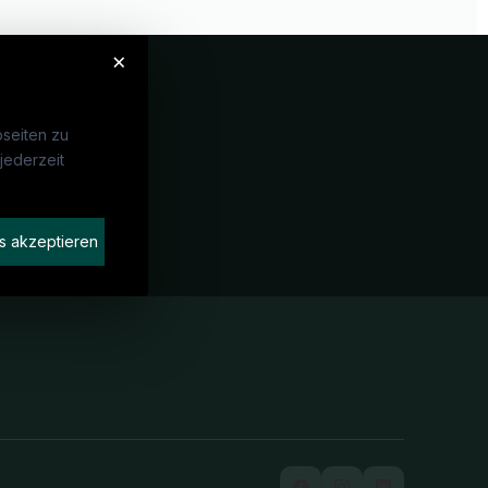
×
seiten zu
jederzeit
Unternehmen
idaten finden
s akzeptieren
rat buchen