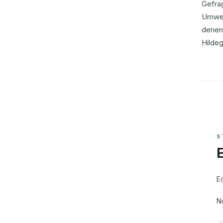
Gefrag
Umwel
denen
Hildeg
E
N