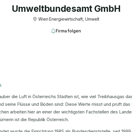
Umweltbundesamt GmbH
Wien
·
Energiewirtschaft, Umwelt
Firma folgen
L
uber die Luft in Österreichs Städten ist, wie viel Treibhausgas d
nd seine Flüsse und Böden sind: Diese Werte misst und prüft d
hen arbeiten hier an einer der wichtigsten Fachstellen des Land
ümerin ist die Republik Österreich.
det wurde die Einrichtung 1985 als Bundesdienststelle, seit 1999