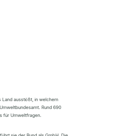
as Land ausstößt, in welchem
as Umweltbundesamt. Rund 690
es für Umweltfragen.
 führt sie der Bund als GmbH. Die