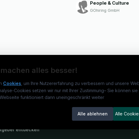
People & Culture
GOhiring GmbH
 machen alles besser!
n
Cookies
, um Ihre Nutzererfahrung zu verbessern und unsere Web
nalyse-Cookies setzen wir nur mit Ihrer Zustimmung
–
Sie können sie 
obs.de
Jobs
Für 
Webseite funktioniert dann uneingeschränkt weiter
um
medjobs.de
?
Jobkategorien
Kand
Alle ablehnen
Alle Cookie
lenausschreibungen
Berufsfelder
Inse
itgeber entdecken