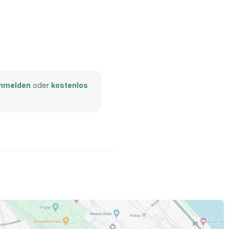
nmelden
oder
kostenlos