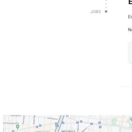
JOBS
E
N