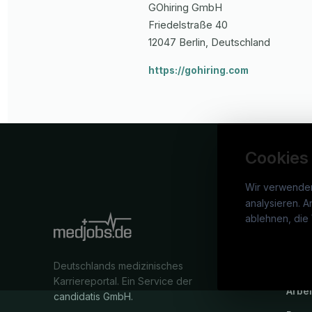
GOhiring GmbH
Friedelstraße
40
12047
Berlin
, Deutschland
https://gohiring.com
Cookies
Wir verwende
analysieren. A
medj
ablehnen, die 
War
Deutschlands medizinisches
Stel
Karriereportal.
Ein Service der
Arbe
candidatis GmbH.