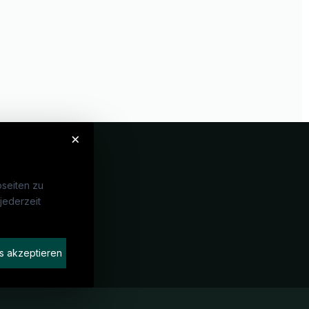
×
seiten zu
jederzeit
Unternehmen
idaten finden
s akzeptieren
rat buchen