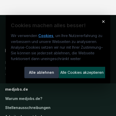
×
Cookies machen alles besser!
Wir verwenden
Cookies
, um Ihre Nutzererfahrung zu
verbessern und unsere Webseiten zu analysieren.
Analyse-Cookies setzen wir nur mit Ihrer Zustimmung
–
Sie können sie jederzeit ablehnen, die Webseite
funktioniert dann uneingeschränkt weiter
Deutschlands medizinisches
Karriereportal.
Ein Service der
Alle ablehnen
Alle Cookies akzeptieren
candidatis GmbH.
medjobs.de
Warum
medjobs.de
?
Stellenausschreibungen