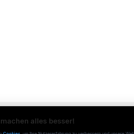
 machen alles besser!
n
Cookies
, um Ihre Nutzererfahrung zu verbessern und unsere Web