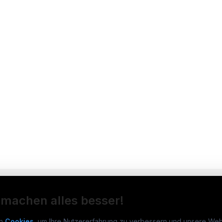
 machen alles besser!
n
Cookies
, um Ihre Nutzererfahrung zu verbessern und unsere Web