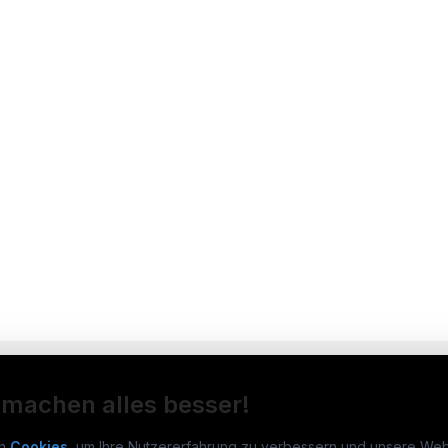
 machen alles besser!
n
Cookies
, um Ihre Nutzererfahrung zu verbessern und unsere Web