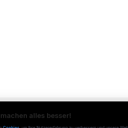
 machen alles besser!
n
Cookies
, um Ihre Nutzererfahrung zu verbessern und unsere Web