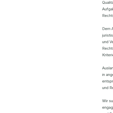
Qualit
Aufga
Recht
Dem A
jurist
und Ve
Recht
Krite
Auslan
in an
entspr
und R
Wir s
engagi