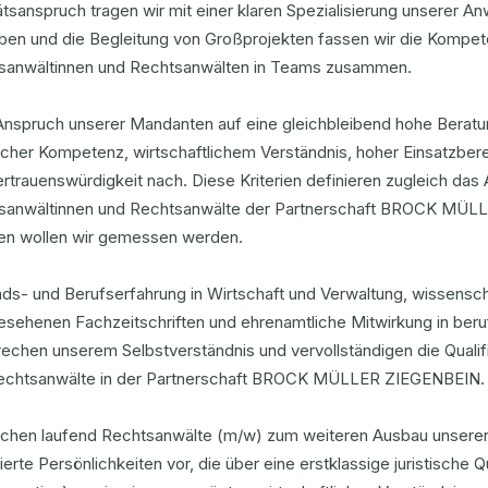
ätsanspruch tragen wir mit einer klaren Spezialisierung unserer 
ben und die Begleitung von Großprojekten fassen wir die Kompete
sanwältinnen und Rechtsanwälten in Teams zusammen.
nspruch unserer Mandanten auf eine gleichbleibend hohe Beratu
ischer Kompetenz, wirtschaftlichem Verständnis, hoher Einsatzbere
rtrauenswürdigkeit nach. Diese Kriterien definieren zugleich das 
sanwältinnen und Rechtsanwälte der Partnerschaft BROCK MÜLL
rien wollen wir gemessen werden.
ds- und Berufserfahrung in Wirtschaft und Verwaltung, wissenscha
gesehenen Fachzeitschriften und ehrenamtliche Mitwirkung in ber
echen unserem Selbstverständnis und vervollständigen die Qualif
echtsanwälte in der Partnerschaft BROCK MÜLLER ZIEGENBEIN.
uchen laufend Rechtsanwälte (m/w) zum weiteren Ausbau unserer 
erte Persönlichkeiten vor, die über eine erstklassige juristische Q