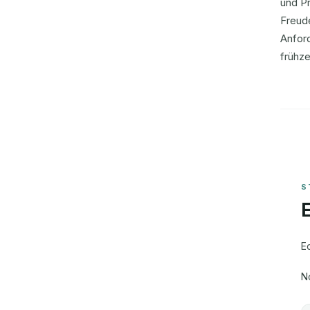
und Pr
Freud
Anford
frühze
E
N