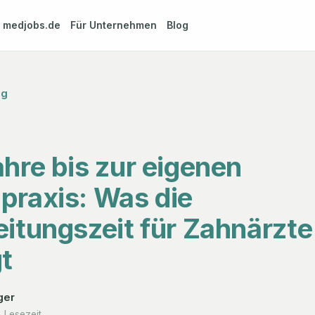
m
medjobs.de
Für Unternehmen
Blog
og
hre bis zur eigenen
praxis: Was die
itungszeit für Zahnärzte
t
ger
. Lesezeit