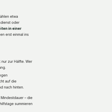
zählen etwa
sdienst oder
iten in einer
en erst einmal ins
nur zur Hälfte. Wer
ung.
wegen
ht auf die
d nach hinten.
 Mindestdauer – die
hilfstage summieren