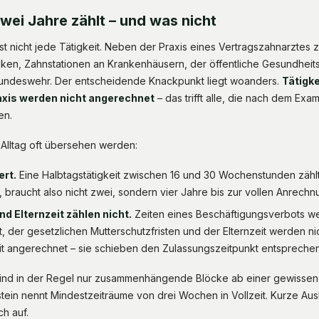
wei Jahre zählt – und was nicht
st nicht jede Tätigkeit. Neben der Praxis eines Vertragszahnarztes 
niken, Zahnstationen an Krankenhäusern, der öffentliche Gesundheit
Bundeswehr. Der entscheidende Knackpunkt liegt woanders.
Tätigke
xis werden nicht angerechnet
– das trifft alle, die nach dem Exam
en.
 Alltag oft übersehen werden:
ert.
Eine Halbtagstätigkeit zwischen 16 und 30 Wochenstunden zählt 
, braucht also nicht zwei, sondern vier Jahre bis zur vollen Anrechn
d Elternzeit zählen nicht.
Zeiten eines Beschäftigungsverbots 
 der gesetzlichen Mutterschutzfristen und der Elternzeit werden nic
t angerechnet – sie schieben den Zulassungszeitpunkt entsprechen
ind in der Regel nur zusammenhängende Blöcke ab einer gewissen
ein nennt Mindestzeiträume von drei Wochen in Vollzeit. Kurze Aus
ch auf.