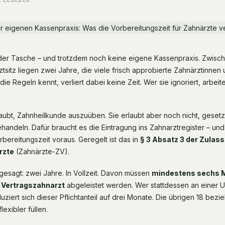
 der Tasche – und trotzdem noch keine eigene Kassenpraxis. Zwis
tsitz liegen zwei Jahre, die viele frisch approbierte Zahnärztinnen
ie Regeln kennt, verliert dabei keine Zeit. Wer sie ignoriert, arbei
aubt, Zahnheilkunde auszuüben. Sie erlaubt aber noch nicht, gesetzl
andeln. Dafür braucht es die Eintragung ins Zahnarztregister – und 
ereitungszeit voraus. Geregelt ist das in
§ 3 Absatz 3 der Zula
rzte
(Zahnärzte-ZV).
 gesagt: zwei Jahre. In Vollzeit. Davon müssen
mindestens sechs M
 Vertragszahnarzt
abgeleistet werden. Wer stattdessen an einer Un
duziert sich dieser Pflichtanteil auf drei Monate. Die übrigen 18 bez
lexibler füllen.