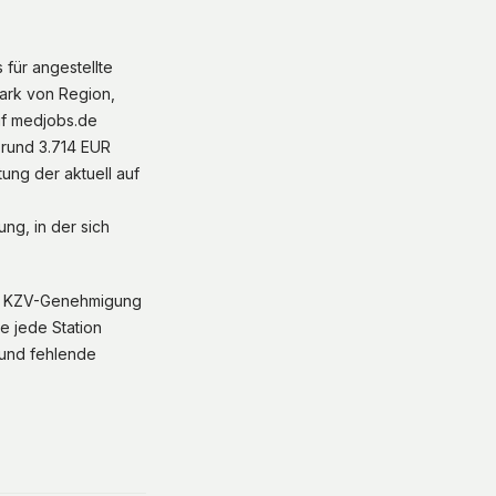
 für angestellte
tark von Region,
uf medjobs.de
 rund 3.714 EUR
ung der aktuell auf
ng, in der sich
die KZV-Genehmigung
e jede Station
 und fehlende