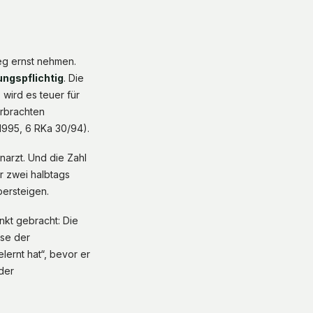
weg ernst nehmen.
ngspflichtig
. Die
wird es teuer für
erbrachten
.1995, 6 RKa 30/94).
narzt. Und die Zahl
er zwei halbtags
bersteigen.
kt gebracht: Die
sse der
lernt hat“, bevor er
der