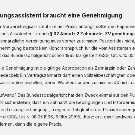
tungsassistent braucht eine Genehmigung
 Vorbereitungsassistent in einer Praxis anfängt, sollte den Papier
ines Assistenten ist nach
§ 32 Absatz 2 Zahnärzte-ZV genehmigu
hnärztliche Vereinigung muss vorher zustimmen. Passiert das nicht, 
enehmigung besteht kein Honoraranspruch für die vom Assistenten 
 das Bundessozialgericht schon 1995 klargestellt (BSG, Urt. v. 10.05
ie Genehmigung ist die gültige Approbation als Zahnärztin oder Zah
 gedeckelt: Ein Vertragszahnarzt darf einen vollzeitbeschäftigten od
gsassistenten anstellen, deren Wochenstunden zusammen 40 nicht ü
fwand? Das Bundessozialgericht hat den Zweck einmal auf den Pun
oll sicherstellen, dass ein Zahnarzt die Bedingungen und Erforderni
hen Leistungserbringung „in eigener Tätigkeit in der Praxis kennenge
ird (BSG, Urt. v. 08.05.1996, 6 RKa 29/95). Kurz: erst das Handwerk 
ernen, dann die eigene Praxis.