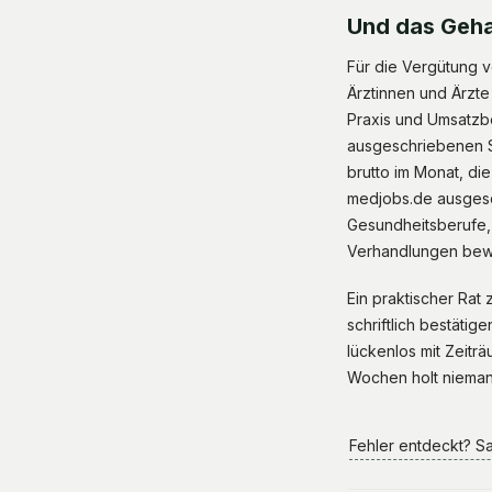
Und das Geha
Für die Vergütung v
Ärztinnen und Ärzte 
Praxis und Umsatzbe
ausgeschriebenen St
brutto im Monat, di
medjobs.de ausgesch
Gesundheitsberufe, 
Verhandlungen be
Ein praktischer Rat
schriftlich bestäti
lückenlos mit Zeit
Wochen holt nieman
Fehler entdeckt? S