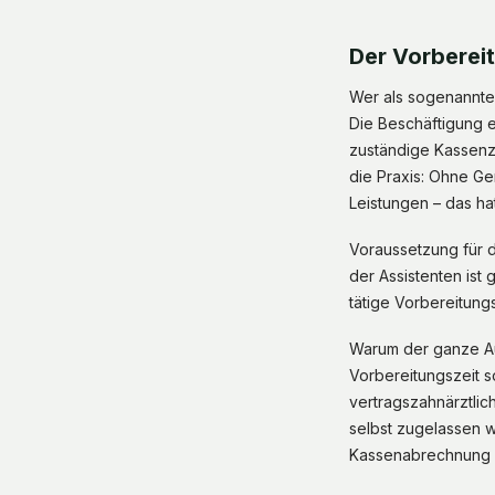
Der Vorberei
Wer als sogenannter
Die Beschäftigung e
zuständige Kassenza
die Praxis: Ohne G
Leistungen – das hat
Voraussetzung für d
der Assistenten ist
tätige Vorbereitun
Warum der ganze Au
Vorbereitungszeit s
vertragszahnärztlic
selbst zugelassen w
Kassenabrechnung l