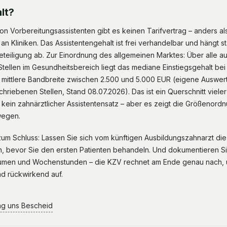
lt?
on Vorbereitungsassistenten gibt es keinen Tarifvertrag – anders als
an Kliniken. Das Assistentengehalt ist frei verhandelbar und hängt s
teiligung ab. Zur Einordnung des allgemeinen Marktes: Über alle a
ellen im Gesundheitsbereich liegt das mediane Einstiegsgehalt bei
e mittlere Bandbreite zwischen 2.500 und 5.000 EUR (eigene Auswert
riebenen Stellen, Stand 08.07.2026). Das ist ein Querschnitt vieler
kein zahnärztlicher Assistentensatz – aber es zeigt die Größenordnu
wegen.
 zum Schluss: Lassen Sie sich vom künftigen Ausbildungszahnarzt 
gen, bevor Sie den ersten Patienten behandeln. Und dokumentieren Si
räumen und Wochenstunden – die KZV rechnet am Ende genau nach,
d rückwirkend auf.
ag uns Bescheid