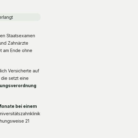
chen Staatsexamen
 und Zahnärzte
tet am Ende ohne
ich Versicherte auf
die setzt eine
ssungsverordnung
onate bei einem
iversitätszahnklinik
iehungsweise 21