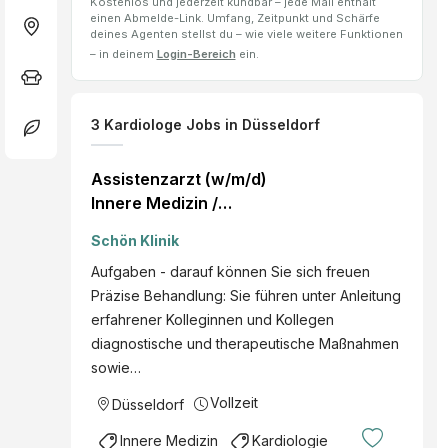
Kostenlos und jederzeit kündbar – jede Mail enthält
einen Abmelde-Link. Umfang, Zeitpunkt und Schärfe
deines Agenten stellst du – wie viele weitere Funktionen
– in deinem
Login-Bereich
ein.
3
Kardiologe
Jobs
in Düsseldorf
Assistenzarzt (w/m/d)
Innere Medizin /
Kardiologie in Düsseldorf
Schön Klinik
Aufgaben - darauf können Sie sich freuen
Präzise Behandlung: Sie führen unter Anleitung
erfahrener Kolleginnen und Kollegen
diagnostische und therapeutische Maßnahmen
sowie…
Vollzeit
Düsseldorf
Innere Medizin
Kardiologie