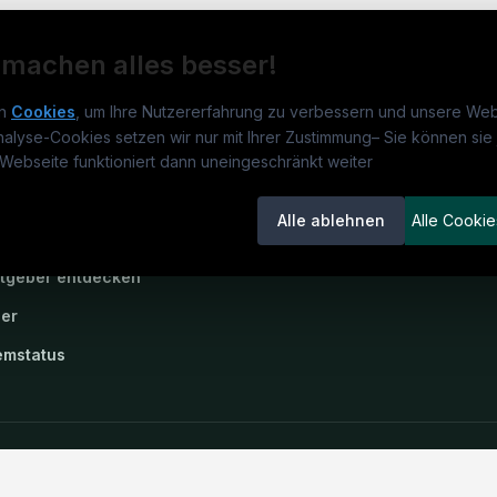
 machen alles besser!
n
Cookies
, um Ihre Nutzererfahrung zu verbessern und unsere Web
nalyse-Cookies setzen wir nur mit Ihrer Zustimmung
–
Sie können sie 
obs.de
Jobs
Für 
Webseite funktioniert dann uneingeschränkt weiter
um
medjobs.de
?
Jobkategorien
Kand
Alle ablehnen
Alle Cookie
lenausschreibungen
Berufsfelder
Inse
itgeber entdecken
ner
emstatus
-Einstellungen