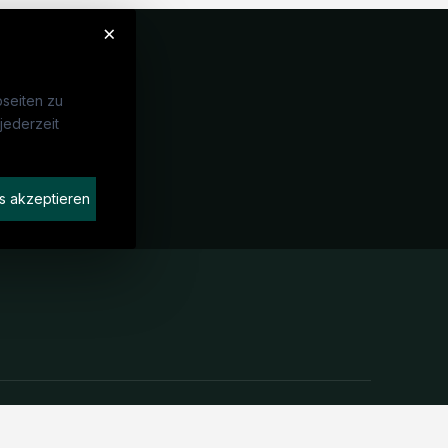
×
seiten zu
jederzeit
Unternehmen
idaten finden
s akzeptieren
rat buchen