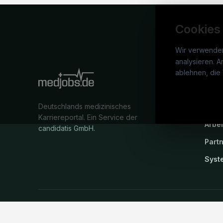
Cookies
Wir verwende
analysieren. A
medj
ablehnen, die 
War
Deutschlands medizinisches
Stel
Karriereportal.
Ein Service der
Arbe
candidatis GmbH.
Part
Syst
©
medjobs.de
2026
Impressum
AGB
Datenschutz
Cookie