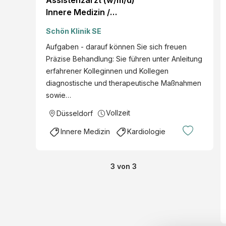
Assistenzarzt (w/m/d)
Innere Medizin /
Kardiologie in Düsseldorf
Schön Klinik SE
Aufgaben - darauf können Sie sich freuen
Präzise Behandlung: Sie führen unter Anleitung
erfahrener Kolleginnen und Kollegen
diagnostische und therapeutische Maßnahmen
sowie…
Vollzeit
Düsseldorf
Innere Medizin
Kardiologie
3
von
3