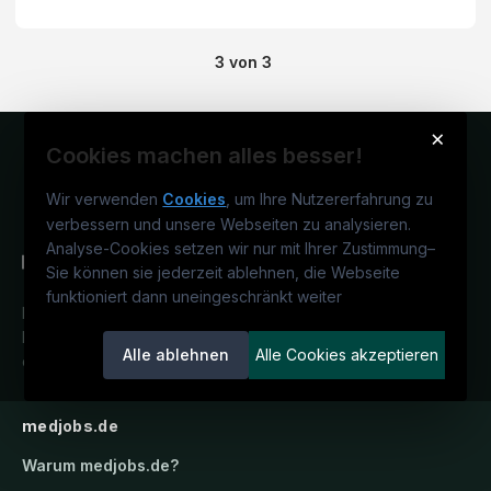
3
von
3
×
Cookies machen alles besser!
Wir verwenden
Cookies
, um Ihre Nutzererfahrung zu
verbessern und unsere Webseiten zu analysieren.
Analyse-Cookies setzen wir nur mit Ihrer Zustimmung
–
Sie können sie jederzeit ablehnen, die Webseite
funktioniert dann uneingeschränkt weiter
Deutschlands medizinisches
Karriereportal.
Ein Service der
Alle ablehnen
Alle Cookies akzeptieren
candidatis GmbH.
medjobs.de
Warum
medjobs.de
?