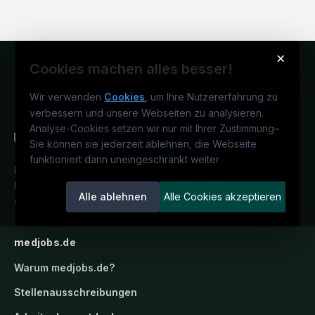
×
Cookies machen alles besser!
Wir verwenden
Cookies
, um Ihre Nutzererfahrung zu
verbessern und unsere Webseiten zu analysieren.
Analyse-Cookies setzen wir nur mit Ihrer Zustimmung
–
Sie können sie jederzeit ablehnen, die Webseite
funktioniert dann uneingeschränkt weiter
Deutschlands medizinisches
Karriereportal.
Ein Service der
Alle ablehnen
Alle Cookies akzeptieren
candidatis GmbH.
medjobs.de
Warum
medjobs.de
?
Stellenausschreibungen