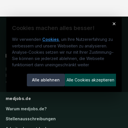
×
Cookies machen alles besser!
Wir verwenden
Cookies
, um Ihre Nutzererfahrung zu
verbessern und unsere Webseiten zu analysieren.
Analyse-Cookies setzen wir nur mit Ihrer Zustimmung
–
Sie können sie jederzeit ablehnen, die Webseite
funktioniert dann uneingeschränkt weiter
Deutschlands medizinisches
Karriereportal.
Ein Service der
Alle ablehnen
Alle Cookies akzeptieren
candidatis GmbH.
medjobs.de
Warum
medjobs.de
?
Stellenausschreibungen