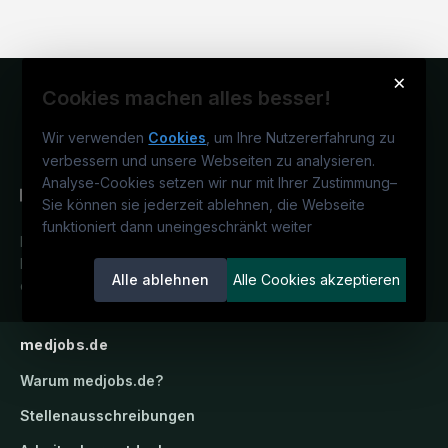
×
Cookies machen alles besser!
Wir verwenden
Cookies
, um Ihre Nutzererfahrung zu
verbessern und unsere Webseiten zu analysieren.
Analyse-Cookies setzen wir nur mit Ihrer Zustimmung
–
Sie können sie jederzeit ablehnen, die Webseite
funktioniert dann uneingeschränkt weiter
Deutschlands medizinisches
Karriereportal.
Ein Service der
Alle ablehnen
Alle Cookies akzeptieren
candidatis GmbH.
medjobs.de
Warum
medjobs.de
?
Stellenausschreibungen