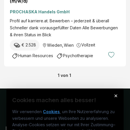
(m/w/d)
PROCHASKA Handels GmbH
Profil auf karriere.at. Bewerben – jederzeit & überall
Schneller dank vorausgefüllter Daten Alle Bewerbungen
& ihren Status im Blick
€ 2.528
Vollzeit
Wieden
,
Wien
Human Resources
Psychotherapie
1
von
1
×
Cookies machen alles besser!
Wir verwenden
Cookies
, um Ihre Nutzererfahrung zu
verbessern und unsere Webseiten zu analysieren.
Analyse-Cookies setzen wir nur mit Ihrer Zustimmung
–