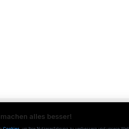
 machen alles besser!
n
Cookies
, um Ihre Nutzererfahrung zu verbessern und unsere Web