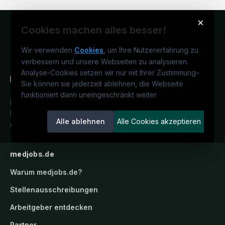
×
Cookies machen alles besser!
Wir verwenden
Cookies
, um Ihre Nutzererfahrung zu
verbessern und unsere Webseiten zu analysieren.
Analyse-Cookies setzen wir nur mit Ihrer Zustimmung
–
Sie können sie jederzeit ablehnen, die Webseite
funktioniert dann uneingeschränkt weiter
Deutschlands medizinisches
Karriereportal.
Ein Service der
Alle ablehnen
Alle Cookies akzeptieren
candidatis GmbH.
medjobs.de
Warum
medjobs.de
?
Stellenausschreibungen
Arbeitgeber entdecken
Partner