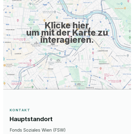
Gesundheits- und Krankenpfleger:innen, Pflegeassistent:innen,
Seniorenanimator:innen sowie Zivildienstleistenden All diese
Tätigkeiten führen Sie mit Liebe zum älteren Menschen durch.
Klicke hier,
Setzen Sie Ihre Fähigkeiten wirksam ein Sie haben die ...
um mit der Karte zu
interagieren.
KONTAKT
Hauptstandort
Fonds Soziales Wien (FSW)