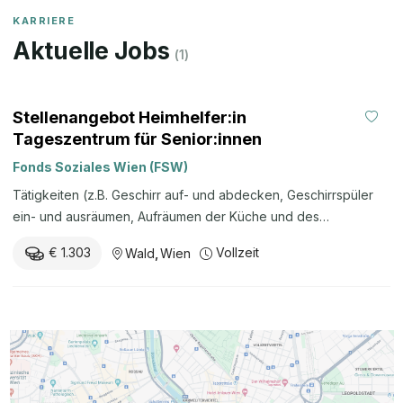
KARRIERE
Aktuelle Jobs
(
1
)
Stellenangebot Heimhelfer:in
Tageszentrum für Senior:innen
Fonds Soziales Wien (FSW)
Tätigkeiten (z.B. Geschirr auf- und abdecken, Geschirrspüler
ein- und ausräumen, Aufräumen der Küche und des
Speisesaals etc.) Sie sorgen für die strikte Einhaltung der
€ 1.303
Vollzeit
Wald
,
Wien
Hygienerichtlinien (z.B. regelmäßige Hände- und
Tischdesinfektion, Tragen von Schürzen in der Küche) Sie sind
im individuellen Bedarfsfall den Senior:innen bei den
Mahlzeiten behilflich und sorgen dafür, dass
Nahrungsunverträglichkeiten genau beachtet werden Sie
unterstützen das Pflegepersonal bei der Grundpflege (z.B. bei
WC-Gängen) Sie arbeiten in einem interdisziplinären Team mit