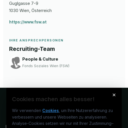
Guglgasse
7-9
1030
Wien
, Österreich
https://www.fsw.at
IHRE ANSPRECHPERSONEN
Recruiting-Team
People & Culture
Fonds Soziales Wien (FSW)
×
Cookies machen alles besser!
Wir verwenden
Cookies
, um Ihre Nutzererfahrung zu
verbessern und unsere Webseiten zu analysieren.
Analyse-Cookies setzen wir nur mit Ihrer Zustimmung
–