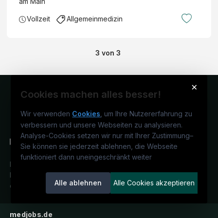
am Main
Vollzeit
Allgemeinmedizin
3
von
3
×
Cookies machen alles besser!
Wir verwenden
Cookies
, um Ihre Nutzererfahrung zu
verbessern und unsere Webseiten zu analysieren.
Analyse-Cookies setzen wir nur mit Ihrer Zustimmung
–
Sie können sie jederzeit ablehnen, die Webseite
funktioniert dann uneingeschränkt weiter
Deutschlands medizinisches
Karriereportal.
Ein Service der
Alle ablehnen
Alle Cookies akzeptieren
candidatis GmbH.
medjobs.de