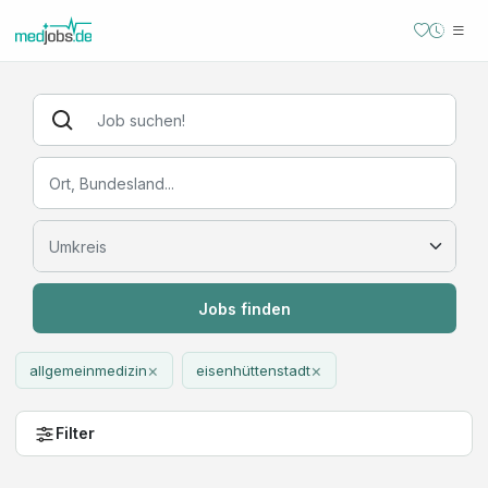
Jobs finden
×
×
allgemeinmedizin
eisenhüttenstadt
Filter