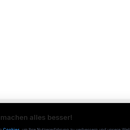
 machen alles besser!
n
Cookies
, um Ihre Nutzererfahrung zu verbessern und unsere Web