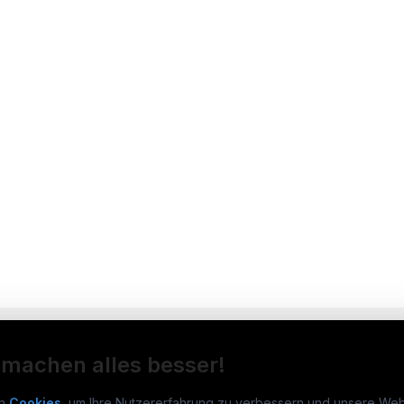
 machen alles besser!
n
Cookies
, um Ihre Nutzererfahrung zu verbessern und unsere Web