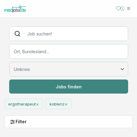
Jobs finden
×
×
ergotherapeut
koblenz
Filter