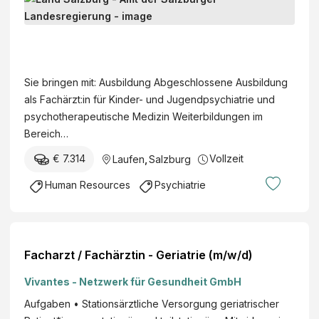
e
d
L
i
a
z
n
Sie bringen mit: Ausbildung Abgeschlossene Ausbildung
i
d
als Fachärzt:in für Kinder- und Jugendpsychiatrie und
n
S
psychotherapeutische Medizin Weiterbildungen im
i
a
Bereich…
s
l
c
€ 7.314
Vollzeit
Laufen
,
Salzburg
z
h
b
Human Resources
Psychiatrie
e
u
F
r
a
g
c
-
Facharzt / Fachärztin - Geriatrie (m/w/d)
h
A
b
Vivantes - Netzwerk für Gesundheit GmbH
m
e
t
Aufgaben • Stationsärztliche Versorgung geriatrischer
r
d