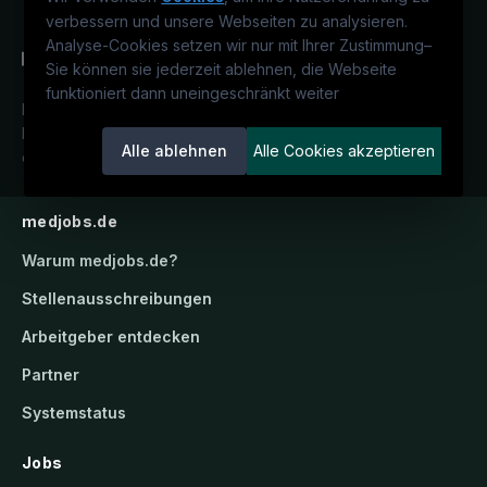
verbessern und unsere Webseiten zu analysieren.
i
Analyse-Cookies setzen wir nur mit Ihrer Zustimmung
–
l
Sie können sie jederzeit ablehnen, die Webseite
p
funktioniert dann uneingeschränkt weiter
ä
Deutschlands medizinisches
d
Karriereportal.
Ein Service der
Alle ablehnen
Alle Cookies akzeptieren
a
candidatis GmbH.
g
o
medjobs.de
g
i
Warum
medjobs.de
?
k
Stellenausschreibungen
Arbeitgeber entdecken
Partner
Systemstatus
Jobs