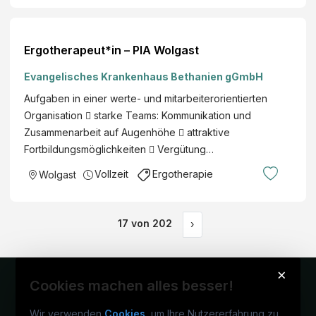
r
f
e
ü
g
r
Ergotherapeut*in – PIA Wolgast
i
d
e
Evangelisches Krankenhaus Bethanien gGmbH
a
r
s
Aufgaben in einer werte- und mitarbeiterorientierten
u
I
Organisation  starke Teams: Kommunikation und
n
n
Zusammenarbeit auf Augenhöhe  attraktive
g
s
Fortbildungsmöglichkeiten  Vergütung…
t
Vollzeit
Ergotherapie
Wolgast
i
t
u
17
von
202
›
t
d
e
×
r
Cookies machen alles besser!
H
Wir verwenden
Cookies
, um Ihre Nutzererfahrung zu
e