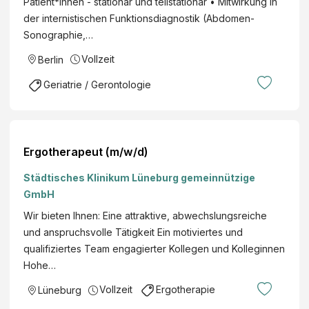
Patient*innen - stationär und teilstationär • Mitwirkung in
e
e
der internistischen Funktionsdiagnostik (Abdomen-
i
r
Sonographie,…
c
S
h
Vollzeit
Berlin
a
s
l
Geriatrie / Gerontologie
l
z
e
b
i
u
t
r
Ergotherapeut (m/w/d)
u
g
n
Städtisches Klinikum Lüneburg gemeinnützige
e
g
GmbH
r
(
L
Wir bieten Ihnen: Eine attraktive, abwechslungsreiche
m
a
und anspruchsvolle Tätigkeit Ein motiviertes und
/
n
qualifiziertes Team engagierter Kollegen und Kolleginnen
w
d
Hohe…
/
e
x
Vollzeit
Ergotherapie
Lüneburg
s
)