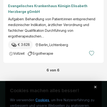
Evangelisches Krankenhaus Königin Elisabeth
Herzberge gGmbH
Aufgaben: Behandlung von Patient:innen entsprechend
medizinischer Indikation, ärztlicher Verordnung und
fachlicher Qualifikation Durchführung von
ergotherapeutischen…
€ 3.628
Berlin
,
Lichtenberg
Vollzeit
Ergotherapie
6
von
6
×
Cookies machen alles besser!
Wir verwenden
Cookies
, um Ihre Nutzererfahrung zu
verbessern und unsere Webseiten zu analysieren.