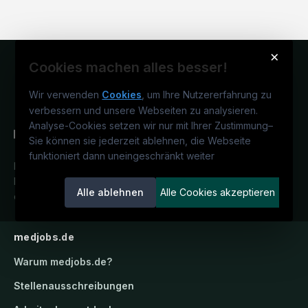
×
Cookies machen alles besser!
Wir verwenden
Cookies
, um Ihre Nutzererfahrung zu
verbessern und unsere Webseiten zu analysieren.
Analyse-Cookies setzen wir nur mit Ihrer Zustimmung
–
Sie können sie jederzeit ablehnen, die Webseite
funktioniert dann uneingeschränkt weiter
Deutschlands medizinisches
Karriereportal.
Ein Service der
Alle ablehnen
Alle Cookies akzeptieren
candidatis GmbH.
medjobs.de
Warum
medjobs.de
?
Stellenausschreibungen