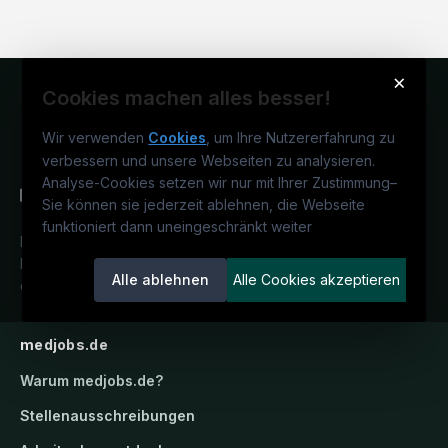
×
Cookies machen alles besser!
Wir verwenden
Cookies
, um Ihre Nutzererfahrung zu
verbessern und unsere Webseiten zu analysieren.
Analyse-Cookies setzen wir nur mit Ihrer Zustimmung
–
Sie können sie jederzeit ablehnen, die Webseite
funktioniert dann uneingeschränkt weiter
Deutschlands medizinisches
Karriereportal.
Ein Service der
Alle ablehnen
Alle Cookies akzeptieren
candidatis GmbH.
medjobs.de
Warum
medjobs.de
?
Stellenausschreibungen