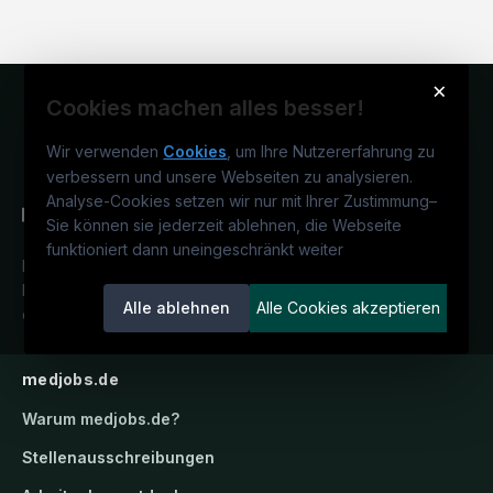
×
Cookies machen alles besser!
Wir verwenden
Cookies
, um Ihre Nutzererfahrung zu
verbessern und unsere Webseiten zu analysieren.
Analyse-Cookies setzen wir nur mit Ihrer Zustimmung
–
Sie können sie jederzeit ablehnen, die Webseite
funktioniert dann uneingeschränkt weiter
Deutschlands medizinisches
Karriereportal.
Ein Service der
Alle ablehnen
Alle Cookies akzeptieren
candidatis GmbH.
medjobs.de
Warum
medjobs.de
?
Stellenausschreibungen