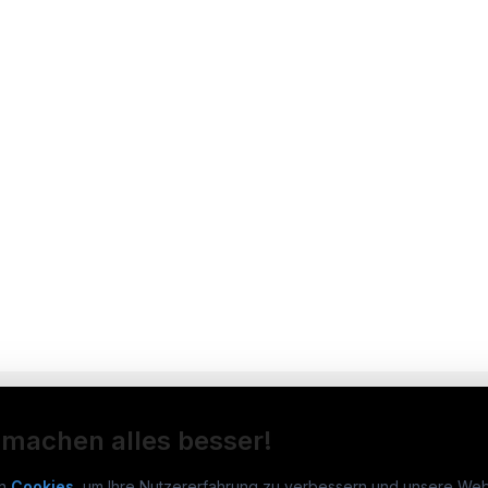
 machen alles besser!
n
Cookies
, um Ihre Nutzererfahrung zu verbessern und unsere Web