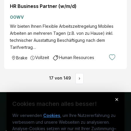
HR Business Partner (w/m/d)
OOWV
Wir bieten Ihnen Flexible Arbeitszeitregelung Mobiles
Arbeiten an mehreren Tagen (z.B. von zu Hause) inkl.
technischer Ausstattung Beschäftigung nach dem
Tarifvertrag…
Vollzeit
Human Resources
Brake
17
von
149
›
×
Cookies machen alles besser!
Wir verwenden
Cookies
, um Ihre Nutzererfahrung zu
verbessern und unsere Webseiten zu analysieren.
Analyse-Cookies setzen wir nur mit Ihrer Zustimmung
–