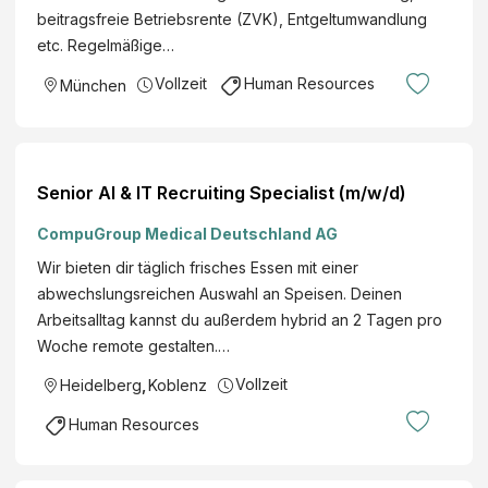
des
beitragsfreie Betriebsrente (ZVK), Entgeltumwandlung
(m/
Bezi
etc. Regelmäßige…
w/d
rks
)
Vollzeit
Human Resources
München
Obe
für
rbay
die
ern
Per
son
Senior AI & IT Recruiting Specialist (m/w/d)
alve
rwa
CompuGroup Medical Deutschland AG
ltun
Wir bieten dir täglich frisches Essen mit einer
g
abwechslungsreichen Auswahl an Speisen. Deinen
am
Arbeitsalltag kannst du außerdem hybrid an 2 Tagen pro
Sta
Woche remote gestalten.…
ndo
Vollzeit
Heidelberg
,
Koblenz
rt
Mü
Human Resources
nch
en