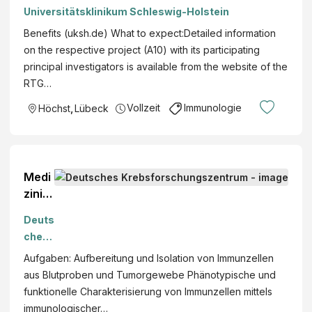
Universitätsklinikum Schleswig-Holstein
Benefits (uksh.de) What to expect:Detailed information
on the respective project (A10) with its participating
principal investigators is available from the website of the
RTG…
Vollzeit
Immunologie
Höchst
,
Lübeck
Medi
zinis
ch-
Deuts
Tech
ches
nisch
Krebs
Aufgaben: Aufbereitung und Isolation von Immunzellen
e:n
forsc
aus Blutproben und Tumorgewebe Phänotypische und
Assis
hung
funktionelle Charakterisierung von Immunzellen mittels
tent:i
szent
immunologischer…
n