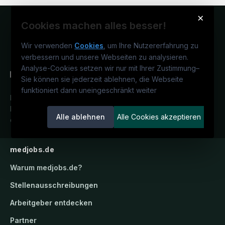
×
Cookies machen alles besser!
Wir verwenden
Cookies
, um Ihre Nutzererfahrung zu
verbessern und unsere Webseiten zu analysieren.
Analyse-Cookies setzen wir nur mit Ihrer Zustimmung
–
Sie können sie jederzeit ablehnen, die Webseite
funktioniert dann uneingeschränkt weiter
Deutschlands medizinisches
Karriereportal.
Ein Service der
Alle ablehnen
Alle Cookies akzeptieren
candidatis GmbH.
medjobs.de
Warum
medjobs.de
?
Stellenausschreibungen
Arbeitgeber entdecken
Partner