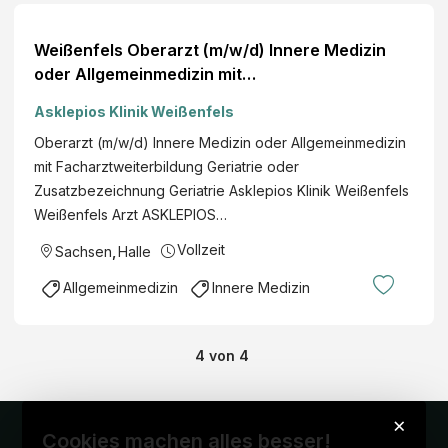
Weißenfels Oberarzt (m/w/d) Innere Medizin
oder Allgemeinmedizin mit
Facharztweiterbildung Geriatrie oder
Asklepios Klinik Weißenfels
Zusatzbezeichnung Geriatrie Asklepios Klinik
Oberarzt (m/w/d) Innere Medizin oder Allgemeinmedizin
Weissenfels Vollzeit/Teilzeit
mit Facharztweiterbildung Geriatrie oder
Zusatzbezeichnung Geriatrie Asklepios Klinik Weißenfels
Weißenfels Arzt ASKLEPIOS…
Vollzeit
Sachsen
,
Halle
Allgemeinmedizin
Innere Medizin
4
von
4
×
Cookies machen alles besser!