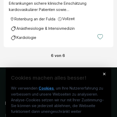
Erkrankungen sichere klinische Einschätzung
kardiovaskulärer Patienten sowie…
Vollzeit
Rotenburg an der Fulda
Anästhesiologie & Intensivmedizin
Kardiologie
6
von
6
×
Cookies machen alles besser!
Wir verwenden
Cookies
, um Ihre Nutzererfahrung zu
verbessern und unsere Webseiten zu analysieren.
Analyse-Cookies setzen wir nur mit Ihrer Zustimmung
–
Sie können sie jederzeit ablehnen, die Webseite
funktioniert dann uneingeschränkt weiter
Deutschlands medizinisches