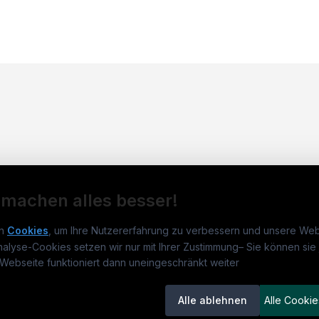
 machen alles besser!
n
Cookies
, um Ihre Nutzererfahrung zu verbessern und unsere Web
nalyse-Cookies setzen wir nur mit Ihrer Zustimmung
–
Sie können sie 
obs.de
Jobs
Für 
Webseite funktioniert dann uneingeschränkt weiter
um
medjobs.de
?
Jobkategorien
Kand
Alle ablehnen
Alle Cookie
lenausschreibungen
Berufsfelder
Inse