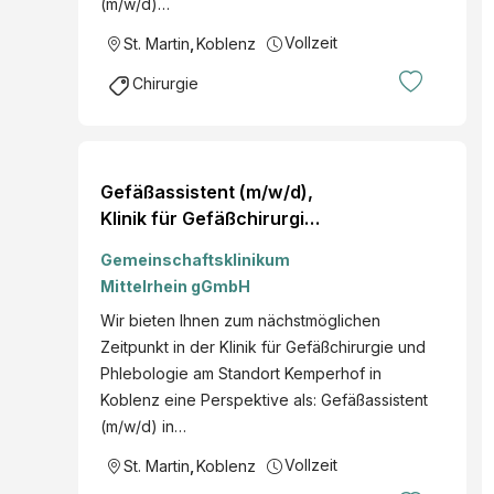
(m/w/d)…
Vollzeit
St. Martin
,
Koblenz
Chirurgie
Gefäßassistent (m/w/d),
Klinik für Gefäßchirurgie
und Phlebologie, Voll-
Gemeinschaftsklinikum
oder Teilzeit, Kemperhof
Mittelrhein gGmbH
Koblenz
Wir bieten Ihnen zum nächstmöglichen
Zeitpunkt in der Klinik für Gefäßchirurgie und
Phlebologie am Standort Kemperhof in
Koblenz eine Perspektive als: Gefäßassistent
(m/w/d) in…
Vollzeit
St. Martin
,
Koblenz