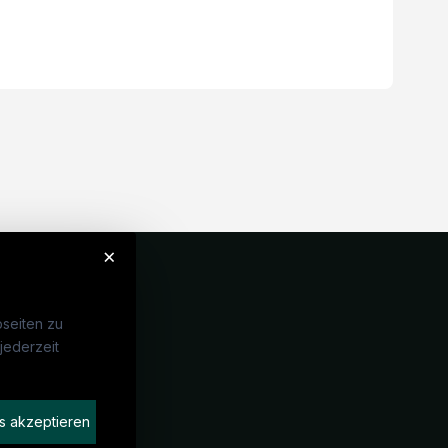
×
seiten zu
jederzeit
Unternehmen
idaten finden
s akzeptieren
rat buchen