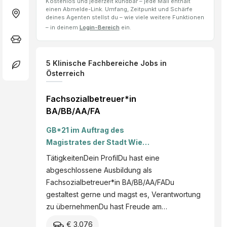
Kostenlos und jederzeit kündbar – jede Mail enthält
einen Abmelde-Link. Umfang, Zeitpunkt und Schärfe
deines Agenten stellst du – wie viele weitere Funktionen
– in deinem
Login-Bereich
ein.
5
Klinische Fachbereiche
Jobs
in
Österreich
Fachsozialbetreuer*in
BA/BB/AA/FA
GB*21 im Auftrag des
Magistrates der Stadt Wien,
MA 25
TätigkeitenDein ProfilDu hast eine
abgeschlossene Ausbildung als
Fachsozialbetreuer*in BA/BB/AA/FADu
gestaltest gerne und magst es, Verantwortung
zu übernehmenDu hast Freude am…
€ 3.076