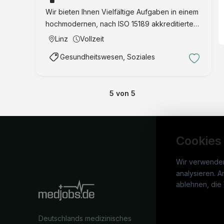
Wir bieten Ihnen Vielfältige Aufgaben in einem
hochmodernen, nach ISO 15189 akkreditierten
Labor Option zur Nutzung von
Linz
Vollzeit
Digitalpathologie bzw. Telepathologie
Gesundheitswesen, Soziales
Zahlreiche Möglichkeiten zur Fort- und
Weiterbildung Kollegial …
5
von
5
Cookies
Wir verwende
analysieren. A
medj
ablehnen, die 
War
Deutschlands medizinisches
Stel