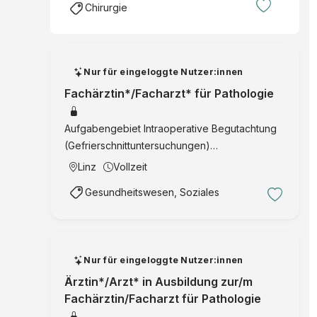
Chirurgie
Nur für eingeloggte Nutzer:innen
Fachärztin*/Facharzt* für Pathologie
Aufgabengebiet Intraoperative Begutachtung
(Gefrierschnittuntersuchungen)
Makroskopische und histologische
Linz
Vollzeit
Bearbeitung bzw. Begutachtung von
Gesundheitswesen, Soziales
Operationspräparaten und Biopsien
Gynäkologische und extragynäkologische
Zytodi …
Nur für eingeloggte Nutzer:innen
Ärztin*/Arzt* in Ausbildung zur/m
Fachärztin/Facharzt für Pathologie