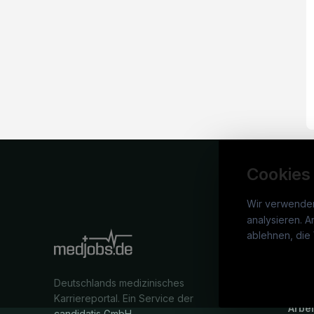
Cookies
Wir verwende
analysieren. A
medj
ablehnen, die 
War
Deutschlands medizinisches
Stel
Karriereportal.
Ein Service der
Arbe
candidatis GmbH.