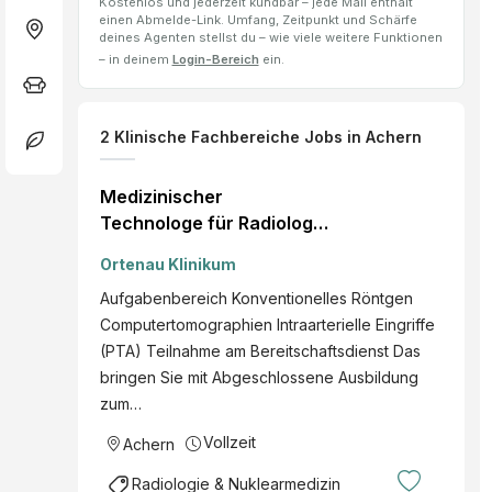
Kostenlos und jederzeit kündbar – jede Mail enthält
einen Abmelde-Link. Umfang, Zeitpunkt und Schärfe
deines Agenten stellst du – wie viele weitere Funktionen
– in deinem
Login-Bereich
ein.
2
Klinische Fachbereiche
Jobs
in Achern
Medizinischer
Technologe für Radiologie
m/w/d Achern
Ortenau Klinikum
nächstmöglicher
Aufgabenbereich Konventionelles Röntgen
Zeitpunkt Voll- oder
Computertomographien Intraarterielle Eingriffe
Teilzeit
(PTA) Teilnahme am Bereitschaftsdienst Das
bringen Sie mit Abgeschlossene Ausbildung
zum…
Vollzeit
Achern
Radiologie & Nuklearmedizin