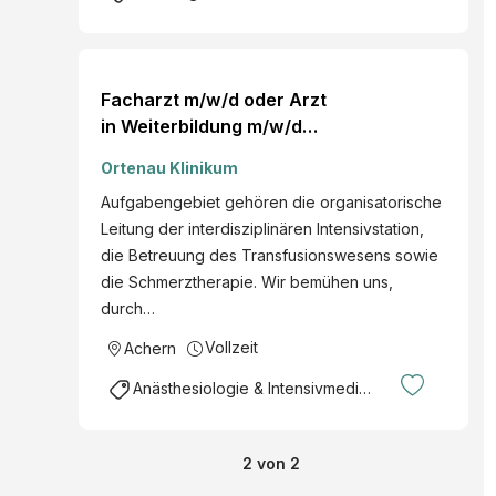
Facharzt m/w/d oder Arzt
in Weiterbildung m/w/d
für die
Ortenau Klinikum
Anästhesiologische Klinik
Aufgabengebiet gehören die organisatorische
Achern nächstmöglicher
Leitung der interdisziplinären Intensivstation,
Zeitpunkt Voll- oder
die Betreuung des Transfusionswesens sowie
Teilzeit
die Schmerztherapie. Wir bemühen uns,
durch…
Vollzeit
Achern
Anästhesiologie & Intensivmedizin
2
von
2