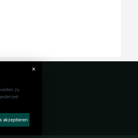
×
seiten zu
jederzeit
Unternehmen
idaten finden
s akzeptieren
rat buchen