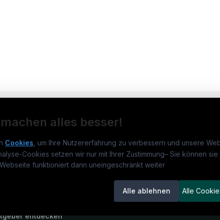
 machen alles besser!
n
Cookies
, um Ihre Nutzererfahrung zu verbessern und unsere Web
nalyse-Cookies setzen wir nur mit Ihrer Zustimmung
–
Sie können sie 
obs.de
Jobs
Für 
Webseite funktioniert dann uneingeschränkt weiter
um
medjobs.de
?
Jobkategorien
Kand
Alle ablehnen
Alle Cookie
lenausschreibungen
Berufsfelder
Inse
itgeber entdecken