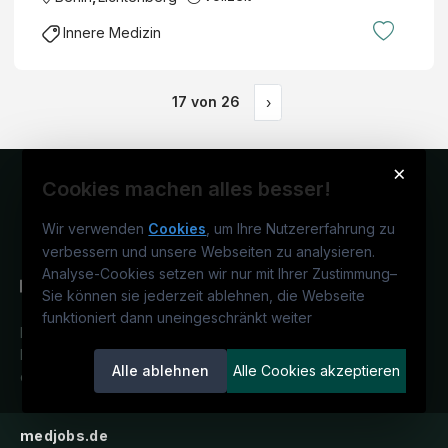
Innere Medizin
17
von
26
›
×
Cookies machen alles besser!
Wir verwenden
Cookies
, um Ihre Nutzererfahrung zu
verbessern und unsere Webseiten zu analysieren.
Analyse-Cookies setzen wir nur mit Ihrer Zustimmung
–
Sie können sie jederzeit ablehnen, die Webseite
funktioniert dann uneingeschränkt weiter
Deutschlands medizinisches
Karriereportal.
Ein Service der
Alle ablehnen
Alle Cookies akzeptieren
candidatis GmbH.
medjobs.de