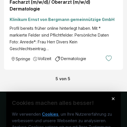
Facharzt (m/w/d)/ Oberarzt (m/w/d)
Dermatologie
Klinikum Ernst von Bergmann gemeinnützige GmbH
Profil bereits früher online hinterlegt haben. Mit *
markierte Felder sind Pflichtfelder. Persönliche Daten
Foto: Anrede*: Frau Herr Divers Kein
Geschlechtseintrag…
Vollzeit
Dermatologie
Springe
5
von
5
×
Cookies machen alles besser!
Wir verwenden
Cookies
, um Ihre Nutzererfahrung zu
verbessern und unsere Webseiten zu analysieren.
Analyse-Cookies setzen wir nur mit Ihrer Zustimmung
–