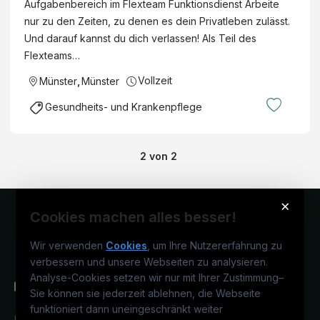
Aufgabenbereich im Flexteam Funktionsdienst Arbeite
enst
GmbH
nur zu den Zeiten, zu denen es dein Privatleben zulässt.
Und darauf kannst du dich verlassen! Als Teil des
Flexteams…
Vollzeit
Münster
,
Münster
Gesundheits- und Krankenpflege
2
von
2
×
Cookies machen alles besser!
Wir verwenden
Cookies
, um Ihre Nutzererfahrung zu
verbessern und unsere Webseiten zu analysieren.
Analyse-Cookies setzen wir nur mit Ihrer Zustimmung
–
Sie können sie jederzeit ablehnen, die Webseite
funktioniert dann uneingeschränkt weiter
Deutschlands medizinisches