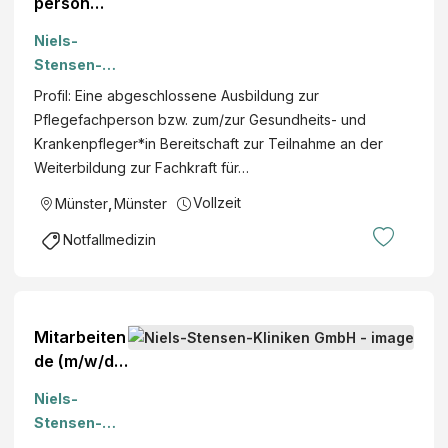
person
(m/w/d) für
Niels-
die ZNA im
Stensen-
Rahmen
Kliniken
Profil: Eine abgeschlossene Ausbildung zur
unseres
GmbH
Pflegefachperson bzw. zum/zur Gesundheits- und
Traineepro
Krankenpfleger*in Bereitschaft zur Teilnahme an der
gramms
Weiterbildung zur Fachkraft für…
ZNA 360°
Vollzeit
Münster
,
Münster
Notfallmedizin
Mitarbeiten
de (m/w/d)
für das
Niels-
Flex-Team
Stensen-
Funktionsdi
Kliniken