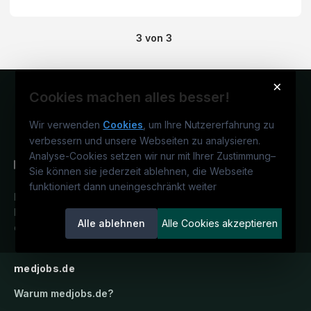
3
von
3
×
Cookies machen alles besser!
Wir verwenden
Cookies
, um Ihre Nutzererfahrung zu
verbessern und unsere Webseiten zu analysieren.
Analyse-Cookies setzen wir nur mit Ihrer Zustimmung
–
Sie können sie jederzeit ablehnen, die Webseite
funktioniert dann uneingeschränkt weiter
Deutschlands medizinisches
Karriereportal.
Ein Service der
Alle ablehnen
Alle Cookies akzeptieren
candidatis GmbH.
medjobs.de
Warum
medjobs.de
?