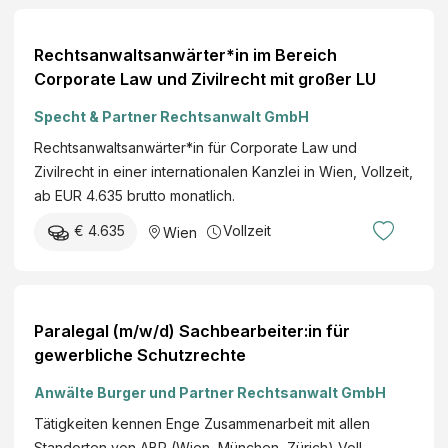
b
n
e
K
Rechtsanwaltsanwärter*in im Bereich
r
a
Corporate Law und Zivilrecht mit großer LU
&
n
P
z
Specht & Partner Rechtsanwalt GmbH
a
l
Rechtsanwaltsanwärter*in für Corporate Law und
r
e
Zivilrecht in einer internationalen Kanzlei in Wien, Vollzeit,
t
i
ab EUR 4.635 brutto monatlich.
n
l
e
€ 4.635
Vollzeit
Wien
e
r
i
R
t
e
u
c
Paralegal (m/w/d) Sachbearbeiter:in für
n
h
gewerbliche Schutzrechte
g
t
|
Anwälte Burger und Partner Rechtsanwalt GmbH
s
V
a
Tätigkeiten kennen Enge Zusammenarbeit mit allen
o
n
Standorten von ABP (Wien, München, Zürich) Voll