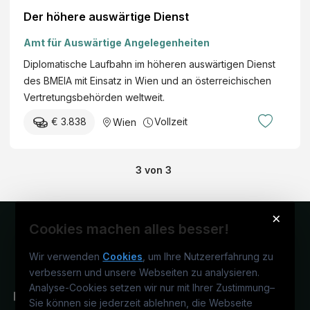
Der höhere auswärtige Dienst
Amt für Auswärtige Angelegenheiten
Diplomatische Laufbahn im höheren auswärtigen Dienst
des BMEIA mit Einsatz in Wien und an österreichischen
Vertretungsbehörden weltweit.
€ 3.838
Vollzeit
Wien
3
von
3
×
Cookies machen alles besser!
Wir verwenden
Cookies
, um Ihre Nutzererfahrung zu
verbessern und unsere Webseiten zu analysieren.
Analyse-Cookies setzen wir nur mit Ihrer Zustimmung
–
Sie können sie jederzeit ablehnen, die Webseite