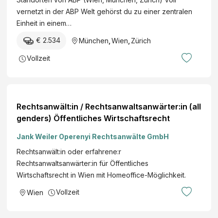
l
w
vernetzt in der ABP Welt gehörst du zu einer zentralen
l
ä
Einheit in einem…
z
l
e
€ 2.534
München
,
Wien
,
Zürich
t
i
e
Vollzeit
t
G
(
m
m
b
/
H
Rechtsanwält:in / Rechtsanwaltsanwärter:in (all
w
genders) Öffentliches Wirtschaftsrecht
/
d
Jank Weiler Operenyi Rechtsanwälte GmbH
)
Rechtsanwält:in oder erfahrene:r
Rechtsanwaltsanwärter:in für Öffentliches
Wirtschaftsrecht in Wien mit Homeoffice-Möglichkeit.
Vollzeit
Wien