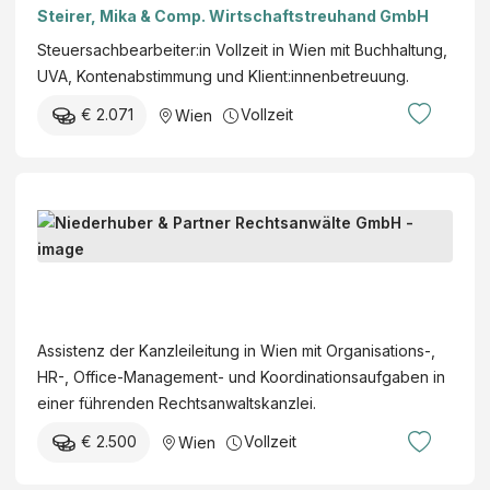
Steirer, Mika & Comp. Wirtschaftstreuhand GmbH
Steuersachbearbeiter:in Vollzeit in Wien mit Buchhaltung,
UVA, Kontenabstimmung und Klient:innenbetreuung.
€ 2.071
Vollzeit
Wien
A
s
s
N
i
i
s
e
Assistenz der Kanzleileitung in Wien mit Organisations-,
t
d
HR-, Office-Management- und Koordinationsaufgaben in
e
e
einer führenden Rechtsanwaltskanzlei.
n
r
t
€ 2.500
Vollzeit
Wien
h
:
u
i