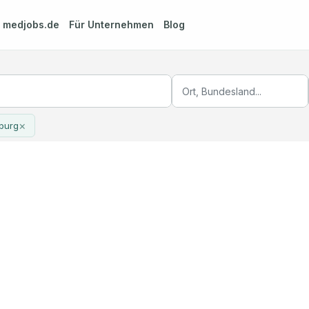
m
medjobs.de
Für Unternehmen
Blog
×
burg