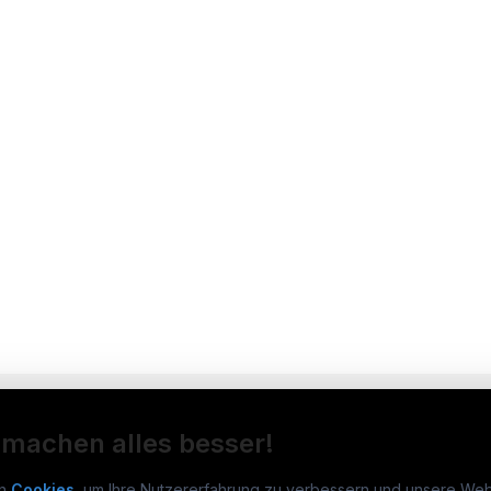
 machen alles besser!
n
Cookies
, um Ihre Nutzererfahrung zu verbessern und unsere Web