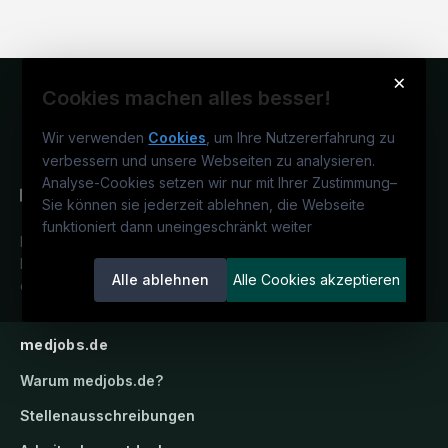
×
Cookies machen alles besser!
Wir verwenden
Cookies
, um Ihre Nutzererfahrung zu
verbessern und unsere Webseiten zu analysieren.
Analyse-Cookies setzen wir nur mit Ihrer Zustimmung
–
Sie können sie jederzeit ablehnen, die Webseite
funktioniert dann uneingeschränkt weiter
Deutschlands medizinisches
Karriereportal.
Ein Service der
Alle ablehnen
Alle Cookies akzeptieren
candidatis GmbH.
medjobs.de
Warum
medjobs.de
?
Stellenausschreibungen