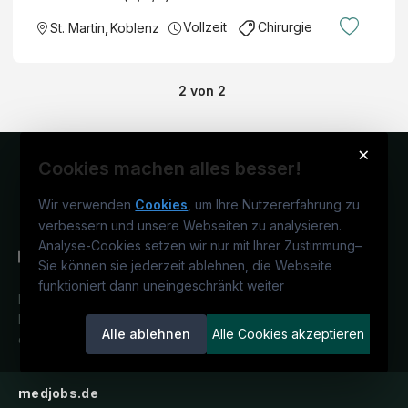
Vollzeit
Chirurgie
St. Martin
,
Koblenz
2
von
2
×
Cookies machen alles besser!
Wir verwenden
Cookies
, um Ihre Nutzererfahrung zu
verbessern und unsere Webseiten zu analysieren.
Analyse-Cookies setzen wir nur mit Ihrer Zustimmung
–
Sie können sie jederzeit ablehnen, die Webseite
funktioniert dann uneingeschränkt weiter
Deutschlands medizinisches
Karriereportal.
Ein Service der
Alle ablehnen
Alle Cookies akzeptieren
candidatis GmbH.
medjobs.de