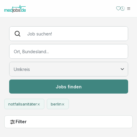
Jobs finden
×
×
notfallsanitäter
berlin
Filter