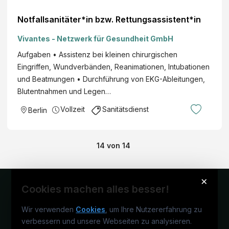
Notfallsanitäter*in bzw. Rettungsassistent*in
Vivantes - Netzwerk für Gesundheit GmbH
Aufgaben • Assistenz bei kleinen chirurgischen
Eingriffen, Wundverbänden, Reanimationen, Intubationen
und Beatmungen • Durchführung von EKG-Ableitungen,
Blutentnahmen und Legen…
Vollzeit
Sanitätsdienst
Berlin
14
von
14
×
Cookies machen alles besser!
Wir verwenden
Cookies
, um Ihre Nutzererfahrung zu
verbessern und unsere Webseiten zu analysieren.