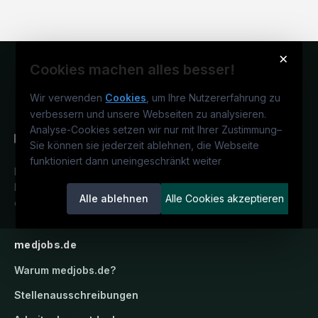
×
Cookies machen alles besser!
Wir verwenden
Cookies
, um Ihre Nutzererfahrung zu
verbessern und unsere Webseiten zu analysieren.
Analyse-Cookies setzen wir nur mit Ihrer Zustimmung
–
Sie können sie jederzeit ablehnen, die Webseite
funktioniert dann uneingeschränkt weiter
Deutschlands medizinisches
Karriereportal.
Ein Service der
Alle ablehnen
Alle Cookies akzeptieren
candidatis GmbH.
medjobs.de
Warum
medjobs.de
?
Stellenausschreibungen