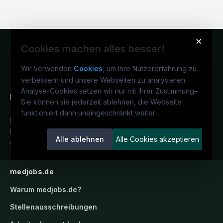
×
Cookies machen alles besser!
Wir verwenden
Cookies
, um Ihre Nutzererfahrung zu
verbessern und unsere Webseiten zu analysieren.
Analyse-Cookies setzen wir nur mit Ihrer Zustimmung
–
Sie können sie jederzeit ablehnen, die Webseite
funktioniert dann uneingeschränkt weiter
Deutschlands medizinisches
Karriereportal.
Ein Service der
Alle ablehnen
Alle Cookies akzeptieren
candidatis GmbH.
medjobs.de
Warum
medjobs.de
?
Stellenausschreibungen