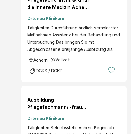
Pflegefachkraft m/w/d für
die Innere Medizin Achern
nächstmöglicher
Ortenau Klinikum
Zeitpunkt Voll- oder
Tätigkeiten Durchführung ärztlich veranlasster
Teilzeit
Maßnahmen Assistenz bei der Behandlung und
Untersuchung Das bringen Sie mit
Abgeschlossene dreijährige Ausbildung als…
Vollzeit
Achern
DGKS / DGKP
Ausbildung
Pflegefachmann/ -frau
m/w/d Achern abVollzeit
Ortenau Klinikum
Tätigkeiten Betriebsstelle Achern Beginn ab