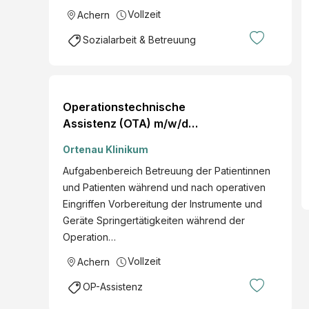
Vollzeit
Achern
Sozialarbeit & Betreuung
Operationstechnische
Assistenz (OTA) m/w/d
für den zentralen
Ortenau Klinikum
Operationsdienst Achern
Aufgabenbereich Betreuung der Patientinnen
nächstmöglicher
und Patienten während und nach operativen
Zeitpunkt Voll- oder
Eingriffen Vorbereitung der Instrumente und
Teilzeit
Geräte Springertätigkeiten während der
Operation…
Vollzeit
Achern
OP-Assistenz