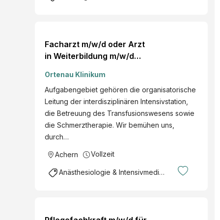
Facharzt m/w/d oder Arzt
in Weiterbildung m/w/d
für die
Ortenau Klinikum
Anästhesiologische Klinik
Aufgabengebiet gehören die organisatorische
Achern nächstmöglicher
Leitung der interdisziplinären Intensivstation,
Zeitpunkt Voll- oder
die Betreuung des Transfusionswesens sowie
Teilzeit
die Schmerztherapie. Wir bemühen uns,
durch…
Vollzeit
Achern
Anästhesiologie & Intensivmedizin