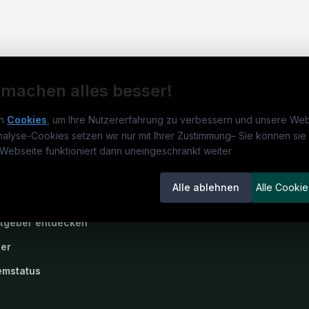
 machen alles besser!
n
Cookies
, um Ihre Nutzererfahrung zu verbessern und unsere Web
nalyse-Cookies setzen wir nur mit Ihrer Zustimmung
–
Sie können sie 
obs.de
Jobs
Für 
Webseite funktioniert dann uneingeschränkt weiter
um
medjobs.de
?
Jobkategorien
Kand
Alle ablehnen
Alle Cookie
lenausschreibungen
Berufsfelder
Inse
itgeber entdecken
ner
emstatus