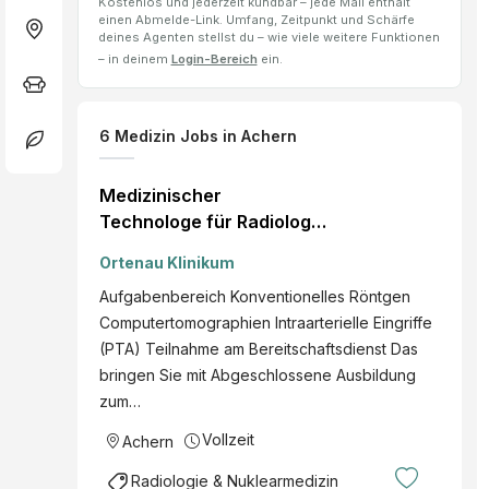
Kostenlos und jederzeit kündbar – jede Mail enthält
einen Abmelde-Link. Umfang, Zeitpunkt und Schärfe
deines Agenten stellst du – wie viele weitere Funktionen
– in deinem
Login-Bereich
ein.
6
Medizin Jobs
in Achern
Medizinischer
Technologe für Radiologie
m/w/d Achern
Ortenau Klinikum
nächstmöglicher
Aufgabenbereich Konventionelles Röntgen
Zeitpunkt Voll- oder
Computertomographien Intraarterielle Eingriffe
Teilzeit
(PTA) Teilnahme am Bereitschaftsdienst Das
bringen Sie mit Abgeschlossene Ausbildung
zum…
Vollzeit
Achern
Radiologie & Nuklearmedizin