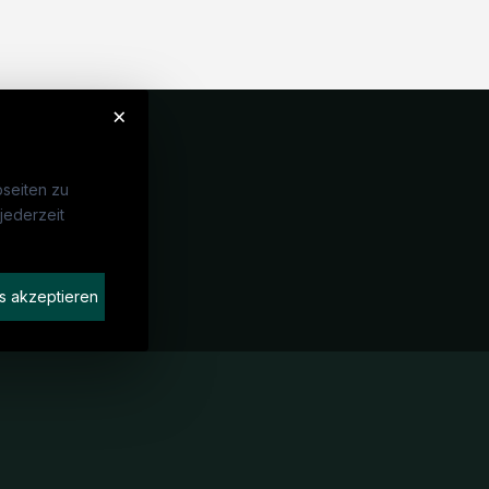
×
seiten zu
jederzeit
Unternehmen
idaten finden
s akzeptieren
rat buchen