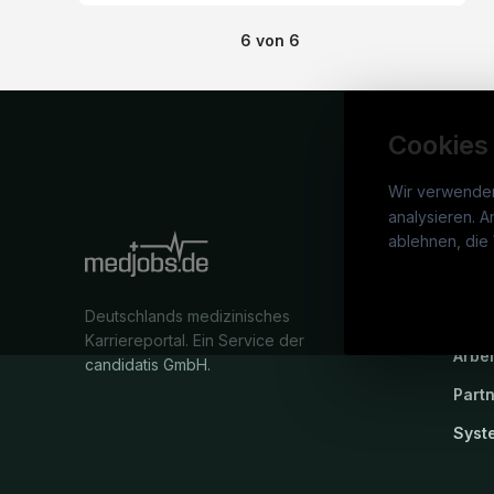
6
von
6
Cookies
Wir verwende
analysieren. A
medj
ablehnen, die 
War
Deutschlands medizinisches
Stel
Karriereportal.
Ein Service der
Arbe
candidatis GmbH.
Part
Syst