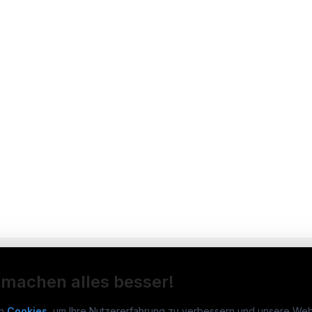
 machen alles besser!
n
Cookies
, um Ihre Nutzererfahrung zu verbessern und unsere Web