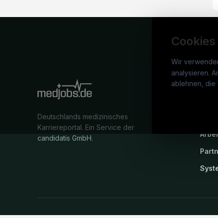
Cookies
Wir verwende
analysieren. A
medj
ablehnen, die 
War
Deutschlands medizinisches
Stel
Karriereportal.
Ein Service der
Arbe
candidatis GmbH.
Part
Syst