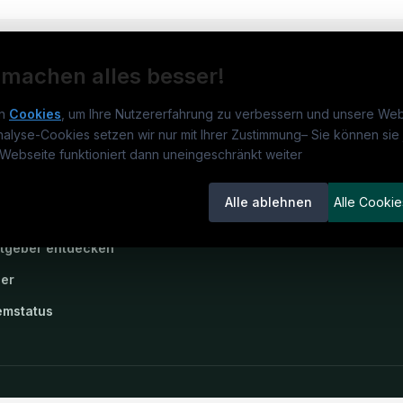
 machen alles besser!
n
Cookies
, um Ihre Nutzererfahrung zu verbessern und unsere Web
nalyse-Cookies setzen wir nur mit Ihrer Zustimmung
–
Sie können sie 
obs.de
Jobs
Für 
Webseite funktioniert dann uneingeschränkt weiter
um
medjobs.de
?
Jobkategorien
Kand
Alle ablehnen
Alle Cookie
lenausschreibungen
Berufsfelder
Inse
itgeber entdecken
ner
emstatus