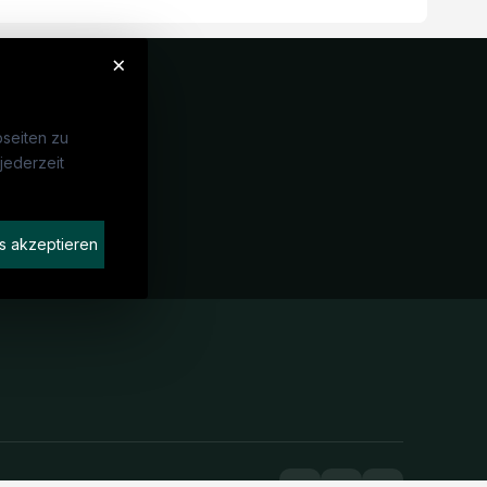
×
seiten zu
jederzeit
Unternehmen
idaten finden
s akzeptieren
rat buchen