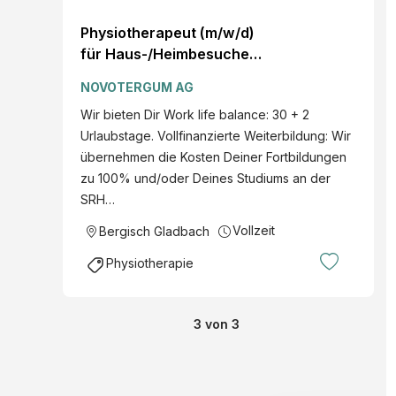
Physiotherapeut (m/w/d)
für Haus-/Heimbesuche
Bergisch Gladbach - Voll-
NOVOTERGUM AG
oder Teilzeit Erfahrung:
Wir bieten Dir Work life balance: 30 + 2
weniger als 1 Jahr
Urlaubstage. Vollfinanzierte Weiterbildung: Wir
übernehmen die Kosten Deiner Fortbildungen
zu 100% und/oder Deines Studiums an der
SRH…
Vollzeit
Bergisch Gladbach
Physiotherapie
3
von
3