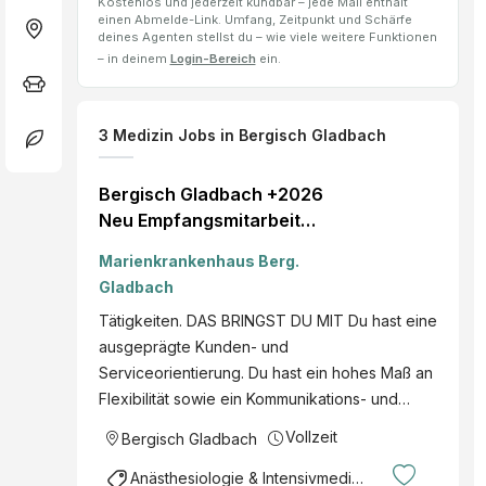
Kostenlos und jederzeit kündbar – jede Mail enthält
einen Abmelde-Link. Umfang, Zeitpunkt und Schärfe
deines Agenten stellst du – wie viele weitere Funktionen
– in deinem
Login-Bereich
ein.
3
Medizin Jobs
in Bergisch Gladbach
Bergisch Gladbach +2026
Neu Empfangsmitarbeiter
(m/w/d) Berufseinsteiger
Marienkrankenhaus Berg.
oder Berufserfahrene
Gladbach
Management und
Tätigkeiten. DAS BRINGST DU MIT Du hast eine
Verwaltung
ausgeprägte Kunden- und
Serviceorientierung. Du hast ein hohes Maß an
Flexibilität sowie ein Kommunikations- und…
Vollzeit
Bergisch Gladbach
Anästhesiologie & Intensivmedizin