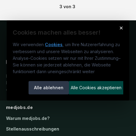
3
von
3
×
Cookies machen alles besser!
Wir verwenden
Cookies
, um Ihre Nutzererfahrung zu
verbessern und unsere Webseiten zu analysieren.
Analyse-Cookies setzen wir nur mit Ihrer Zustimmung
–
Sie können sie jederzeit ablehnen, die Webseite
funktioniert dann uneingeschränkt weiter
Deutschlands medizinisches
Karriereportal.
Ein Service der
Alle ablehnen
Alle Cookies akzeptieren
candidatis GmbH.
medjobs.de
Warum
medjobs.de
?
Stellenausschreibungen